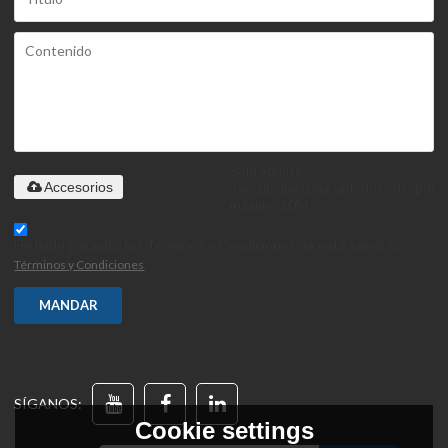
Solo admite
.rar/.zip/.jpg/.png/.gif/.doc/.xls/.pdf,
Accesorios
máximo 20M
He leido y acepto los Términos y Condiciones de este servicio,
Términos y Condiciones
MANDAR
SÍGANOS:
Cookie settings