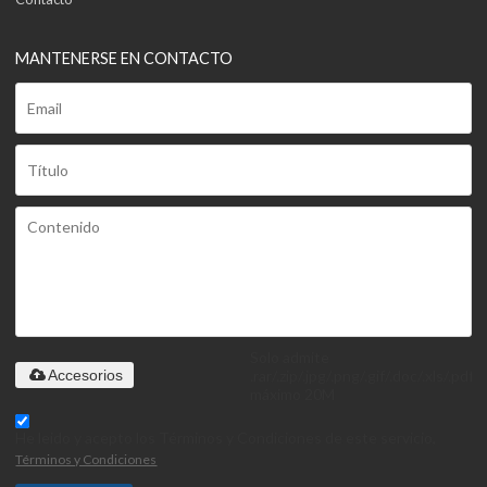
MANTENERSE EN CONTACTO
Solo admite
.rar/.zip/.jpg/.png/.gif/.doc/.xls/.pdf,
Accesorios
máximo 20M
He leido y acepto los Términos y Condiciones de este servicio,
Términos y Condiciones