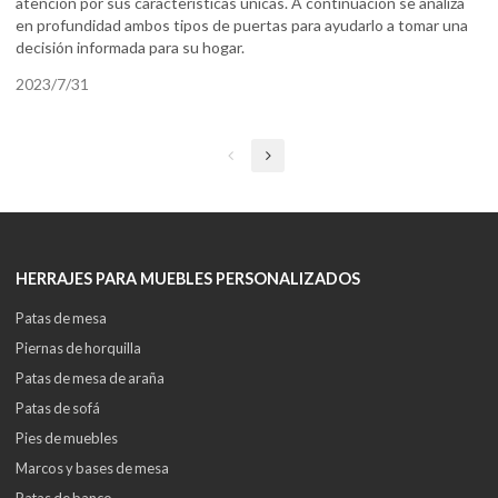
atención por sus características únicas. A continuación se analiza
en profundidad ambos tipos de puertas para ayudarlo a tomar una
decisión informada para su hogar.
2023/7/31
HERRAJES PARA MUEBLES PERSONALIZADOS
Patas de mesa
Piernas de horquilla
Patas de mesa de araña
Patas de sofá
Pies de muebles
Marcos y bases de mesa
Patas de banco