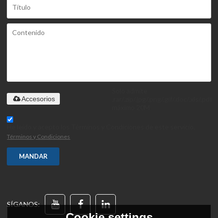
Solo admite
.rar/.zip/.jpg/.png/.gif/.doc/.xls/.pdf,
Accesorios
máximo 20M
He leido y acepto los Términos y Condiciones de este servicio,
Términos y Condiciones
MANDAR
SÍGANOS:
Cookie settings