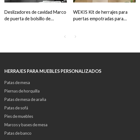
Deslizadores de cavidad Marco
WEKIS Kit de herrajes para
de puerta de bolsillo de
puertas empotradas para
derivación de riel de 5.4'' para
puertas corredizas individuales
puerta de 80''
HERRAJES PARA MUEBLES PERSONALIZADOS
Patas de mesa
Piernas de horquilla
Patas de mesa de araña
Patas de sofá
Pies de muebles
Marcos y bases de mesa
Patas de banco