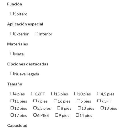
Función
Soltero
Aplicación especial
Exterior
Interior
Materiales
Metal
Opciones destacadas
Nueva llegada
Tamaño
4 pies
6.6FT
15 pies
10 pies
4,5 pies
11 pies
7 pies
16 pies
5 pies
7.5FT
12 pies
5,5 pies
8 pies
13 pies
18 pies
17 pies
6 PIES
9 pies
14 pies
Capacidad