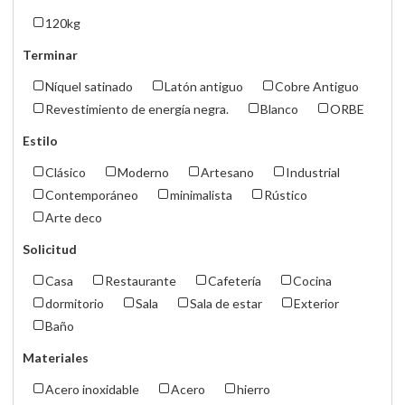
120kg
Terminar
Níquel satinado
Latón antiguo
Cobre Antiguo
Revestimiento de energía negra.
Blanco
ORBE
Estilo
Clásico
Moderno
Artesano
Industrial
Contemporáneo
minimalista
Rústico
Arte deco
Solicitud
Casa
Restaurante
Cafetería
Cocina
dormitorio
Sala
Sala de estar
Exterior
Baño
Materiales
Acero inoxidable
Acero
hierro