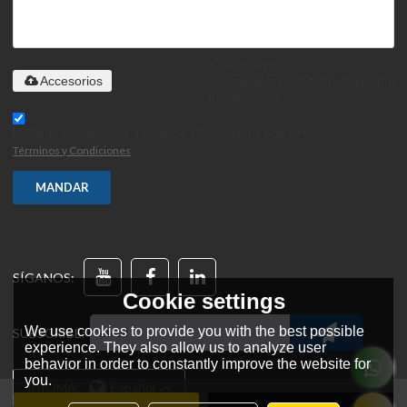
Solo admite
.rar/.zip/.jpg/.png/.gif/.doc/.xls/.pdf,
Accesorios
máximo 20M
He leido y acepto los Términos y Condiciones de este servicio,
Términos y Condiciones
MANDAR
SÍGANOS:
Cookie settings
We use cookies to provide you with the best possible
SUBSCRIBE:
experience. They also allow us to analyze user
behavior in order to constantly improve the website for
you.
IDIOMA:
Español