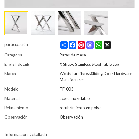
Share
Facebook
Pinterest
Mastodon
WhatsApp
X
participación
Categoría
Patas de mesa
English details
X Shape Stainless Steel Table Leg
Marca
Wekis Furniture&Sliding Door Hardware
Manufacturer
Modelo
TF-003
Material
acero inoxidable
Refinamiento
recubrimiento en polvo
Observación
Observación
Información Detallada