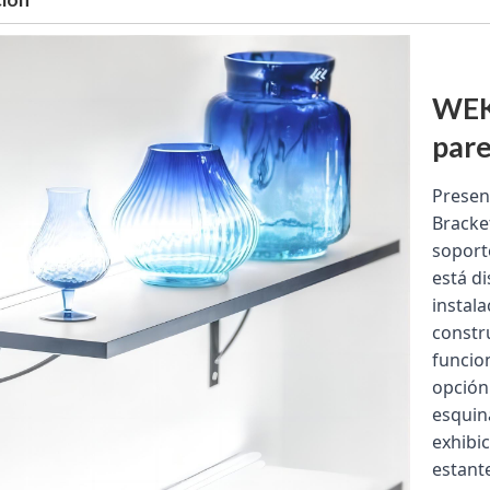
WEKI
pare
Presen
Bracket
soporte
está d
instala
constr
funcion
opción 
esquin
exhibic
estant