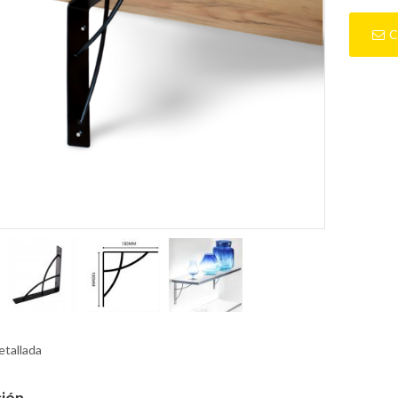
C
etallada
ción