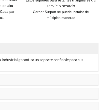
de
triangulares
Estos soportes para estantes
servicio pesado
o de alta
. Cada par
Corner Surport se puede instalar de
as.
múltiples maneras
 Industrial garantiza un soporte confiable para sus