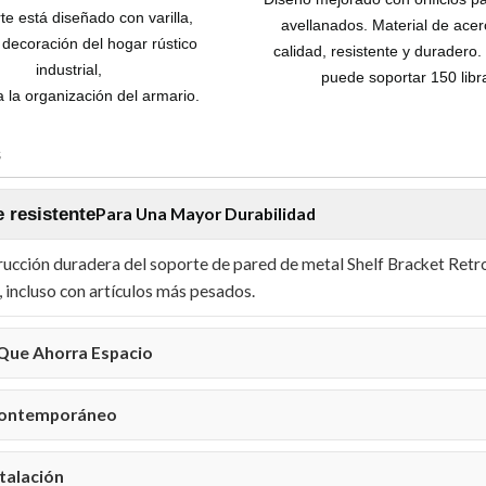
te está diseñado con varilla,
avellanados. Material de acer
e decoración del hogar rústico
calidad, resistente y duradero
industrial,
puede soportar 150 libr
a la organización del armario.
s
 resistente
Para Una Mayor Durabilidad
rucción duradera del soporte de pared de metal Shelf Bracket Retro
, incluso con artículos más pesados.
Que Ahorra Espacio
Contemporáneo
stalación