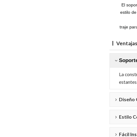
El sopor
estilo d
traje par
Ventaja
Soporte
La const
estantes
Diseño 
Estilo 
Fácil In