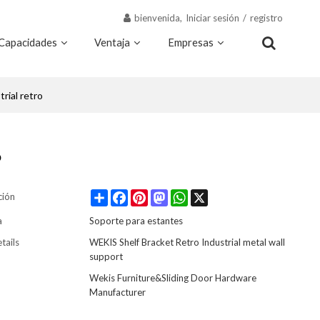
bienvenida,
Iniciar sesión
/
registro
Capacidades
Ventaja
Empresas
Recursos
Contacto
rial retro
o
Share
Facebook
Pinterest
Mastodon
WhatsApp
X
ción
a
Soporte para estantes
tails
WEKIS Shelf Bracket Retro Industrial metal wall
support
Wekis Furniture&Sliding Door Hardware
Manufacturer