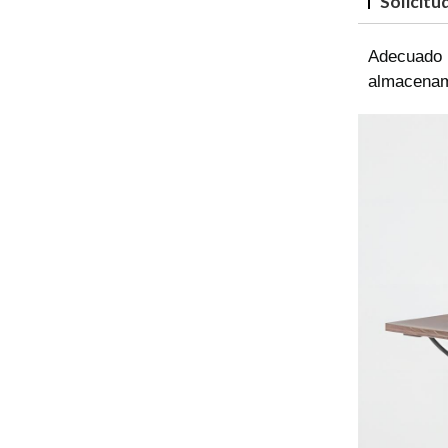
Solicitu
Adecuado p
almacenami