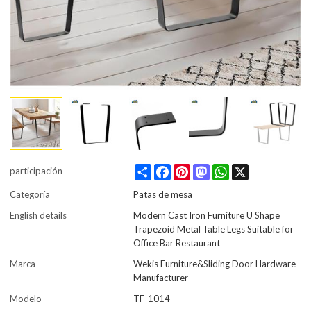
Share
Facebook
Pinterest
Mastodon
WhatsApp
X
participación
Categoría
Patas de mesa
English details
Modern Cast Iron Furniture U Shape
Trapezoid Metal Table Legs Suitable for
Office Bar Restaurant
Marca
Wekis Furniture&Sliding Door Hardware
Manufacturer
Modelo
TF-1014