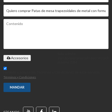
Solo admite
.rar/.zip/.jpg/.png/.gif/.doc/.xls/.pdf,
Accesorios
máximo 20M
He leido y acepto los Términos y Condiciones de este servicio,
Términos y Condiciones
MANDAR