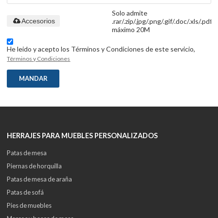
Solo admite
.rar/.zip/.jpg/.png/.gif/.doc/.xls/.pdf,
Accesorios
máximo 20M
He leido y acepto los Términos y Condiciones de este servicio,
Términos y Condiciones
MANDAR
HERRAJES PARA MUEBLES PERSONALIZADOS
Patas de mesa
Piernas de horquilla
Patas de mesa de araña
Patas de sofá
Pies de muebles