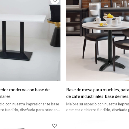
edor moderna con base de
Base de mesa para muebles, pat
ilares
de café industriales, base de mes
de metal para computadora
cio con nuestra impresionante base
Mejore su espacio con nuestra impre
rro fundido, diseñada para brindar
de mesa de hierro fundido, diseñada 
isticación a cualquier ambiente.
un toque de sofisticación a cualquier