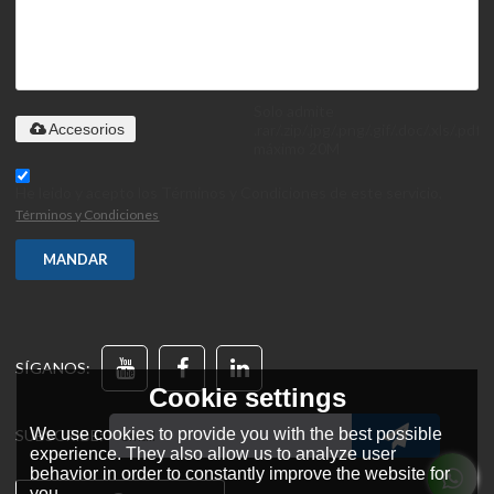
Solo admite
.rar/.zip/.jpg/.png/.gif/.doc/.xls/.pdf,
Accesorios
máximo 20M
He leido y acepto los Términos y Condiciones de este servicio,
Términos y Condiciones
MANDAR
SÍGANOS:
Cookie settings
We use cookies to provide you with the best possible
SUBSCRIBE:
experience. They also allow us to analyze user
behavior in order to constantly improve the website for
you.