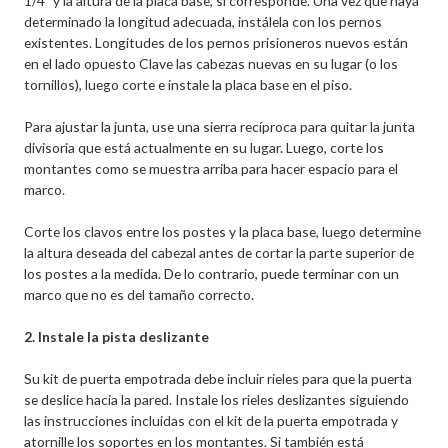
1/4" y la altura de la placa base, si corresponde. Una vez que haya
determinado la longitud adecuada, instálela con los pernos
existentes. Longitudes de los pernos prisioneros nuevos están
en el lado opuesto Clave las cabezas nuevas en su lugar (o los
tornillos), luego corte e instale la placa base en el piso.
Para ajustar la junta, use una sierra recíproca para quitar la junta
divisoria que está actualmente en su lugar. Luego, corte los
montantes como se muestra arriba para hacer espacio para el
marco.
Corte los clavos entre los postes y la placa base, luego determine
la altura deseada del cabezal antes de cortar la parte superior de
los postes a la medida. De lo contrario, puede terminar con un
marco que no es del tamaño correcto.
2. Instale la pista deslizante
Su kit de puerta empotrada debe incluir rieles para que la puerta
se deslice hacia la pared. Instale los rieles deslizantes siguiendo
las instrucciones incluidas con el kit de la puerta empotrada y
atornille los soportes en los montantes. Si también está