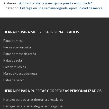
Anterior
¿Cómo instalar una manija de puerta empotrada?
Posterior
Entrega en una semana lograda, oportunidad de mercado aprovechada: un caso de asociación comercial entre WEKIS y Amazon
HERRAJES PARA MUEBLES PERSONALIZADOS
Patas de mesa
Piernas de horquilla
Patas de mesa de araña
Patas de sofá
Pies de muebles
Marcos y bases de mesa
Patas de banco
HERRAJES PARA PUERTAS CORREDIZAS PERSONALIZADOS
Herrajes para puertas de granero regulares
Herrajes para puertas de granero plegables