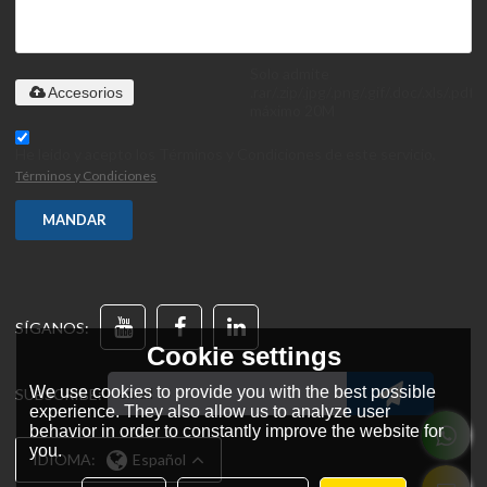
Solo admite
.rar/.zip/.jpg/.png/.gif/.doc/.xls/.pdf,
Accesorios
máximo 20M
He leido y acepto los Términos y Condiciones de este servicio,
Términos y Condiciones
MANDAR
SÍGANOS:
Cookie settings
We use cookies to provide you with the best possible
SUBSCRIBE:
experience. They also allow us to analyze user
behavior in order to constantly improve the website for
you.
IDIOMA:
Español