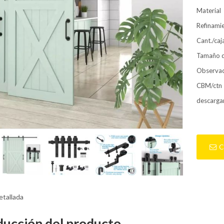
Material
Refinami
Cant./caj
Tamaño d
Observac
CBM/ctn
descarga
C
etallada
ducción del producto