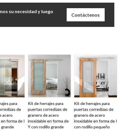
anos su necesidad y luego
Contáctenos
rajes para
Kit de herrajes para
Kit de herrajes para
orredizas de
puertas corredizas de
puertas corredizas de
e acero
granero de acero
granero de acero
 en forma de I
inoxidable en forma de
inoxidable en forma de I
o grande
Y con rodillo grande
con rodillo pequeño