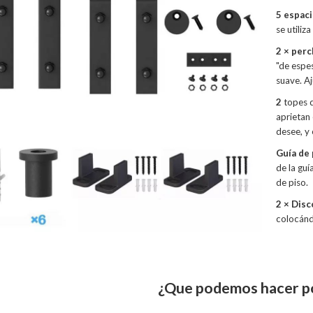
5 espaci
se utiliza
2 × perc
"de espes
suave. Aj
2
topes de
aprietan 
desee, y
Guía de 
de la guí
de piso.
2 × Disc
colocándo
¿Que podemos hacer p