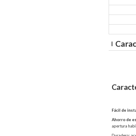
Carac
Caracte
Fácil de inst
Ahorro de e
apertura habi
Duradero: ac