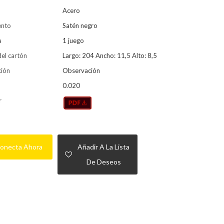
Acero
ento
Satén negro
a
1 juego
el cartón
Largo: 204 Ancho: 11,5 Alto: 8,5
ión
Observación
0.020
r
onecta Ahora
Añadir A La Lista
De Deseos