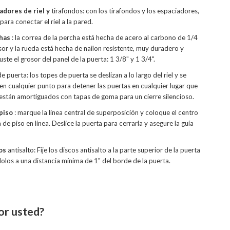
adores de riel y
tirafondos: con los tirafondos y los espaciadores,
 para conectar el riel a la pared.
has
: la correa de la percha está hecha de acero al carbono de 1/4
or y la rueda está hecha de nailon resistente, muy duradero y
uste el grosor del panel de la puerta: 1 3/8" y 1 3/4".
 puerta: los topes de puerta se deslizan a lo largo del riel y se
en cualquier punto para detener las puertas en cualquier lugar que
 están amortiguados con tapas de goma para un cierre silencioso.
piso
: marque la línea central de superposición y coloque el centro
a de piso en línea. Deslice la puerta para cerrarla y asegure la guía
os
antisalto: Fije los discos antisalto a la parte superior de la puerta
los a una distancia mínima de 1" del borde de la puerta.
or usted?