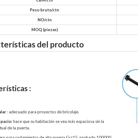
Peso bruto/ctn
NO/ctn
MOQ (piezas)
terísticas del producto
rísticas :
alar
: adecuado para proyectos de bricolaje.
spacio:
hace que su habitación se vea más espaciosa sin la
tual de la puerta.
ero para rodamientos de alta pureza Gcr15, probado 100000