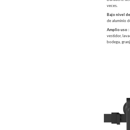
veces.
Bajo nivel d
de aluminio d
Amplio uso
:
vestidor, lav
bodega, granj