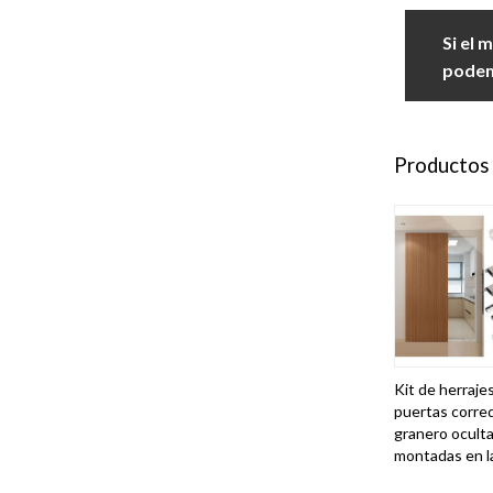
Si el 
podemo
Productos
Kit de herraje
puertas corre
granero ocult
montadas en l