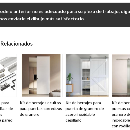
modelo anterior no es adecuado para su pieza de trabajo, díg
s enviarle el dibujo más satisfactorio.
 Relacionados
s para
Kit de herrajes ocultos
Kit de herrajes para
Kit de her
dizas de
para puertas corredizas
puerta de granero de
puertas c
as
de granero
acero inoxidable
granero d
a pared
cepillado
inoxidable
con rodill