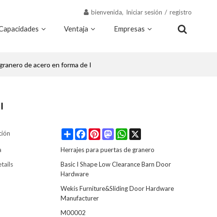
bienvenida,
Iniciar sesión
/
registro
Capacidades
Ventaja
Empresas
Recursos
Contacto
granero de acero en forma de I
I
Share
Facebook
Pinterest
Mastodon
WhatsApp
X
ción
a
Herrajes para puertas de granero
tails
Basic I Shape Low Clearance Barn Door
Hardware
Wekis Furniture&Sliding Door Hardware
Manufacturer
M00002