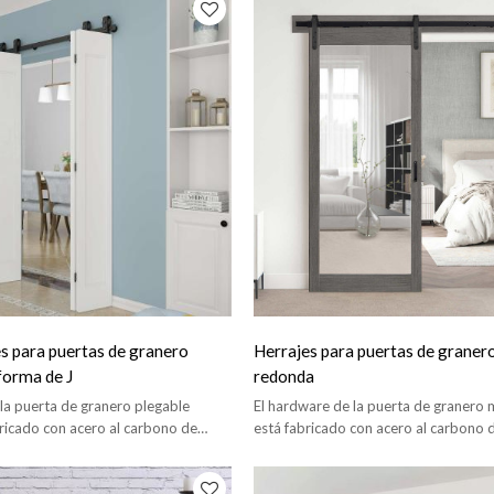
es para puertas de granero
Herrajes para puertas de graner
forma de J
redonda
la puerta de granero plegable
El hardware de la puerta de granero 
ricado con acero al carbono de
está fabricado con acero al carbono 
, se desliza suavemente y
calidad, se desliza suavemente y sil
 con una larga vida útil.
con una vida útil prolongada.