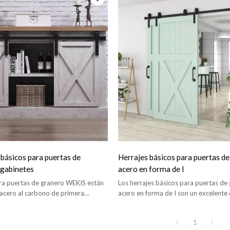
 básicos para puertas de
Herrajes básicos para puertas de
 gabinetes
acero en forma de I
ara puertas de granero WEKIS están
Los herrajes básicos para puertas de
 acero al carbono de primera
acero en forma de I son un excelente 
lizan suave y silenciosamente con
hogar, una forma de cerrar espacios.
il.
1