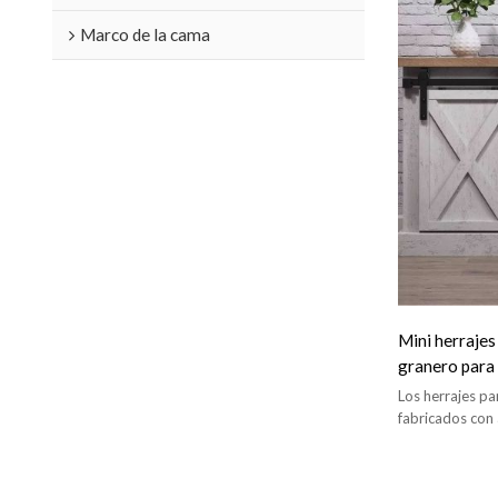
Marco de la cama
Mini herrajes
granero para
Los herrajes p
fabricados con
calidad, se des
una larga vida út