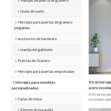
Manijas de puerta de granero
Guías de suelo
Herrajes para puertas de granero
plegables
accesorios de hardware
manija del gabinete
Puertas de Granero
Herrajes para puertas empotradas
Kit de herraj
Herrajes para muebles
acero inoxida
personalizados
El kit de herra
Patas de mesa
inoxidable cep
exteriores y ti
Piernas de horquilla