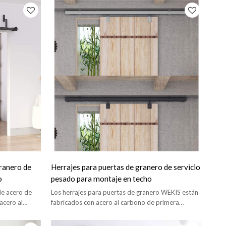
granero de
Herrajes para puertas de granero de servicio
o
pesado para montaje en techo
de acero de
Los herrajes para puertas de granero WEKIS están
acero al
fabricados con acero al carbono de primera
calidad, se deslizan suave y silenciosamente con
una larga vida útil.